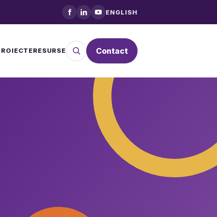
ENGLISH
Caută
Contact
PROIECTE
RESURSE
în
site