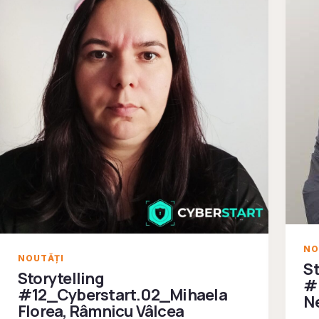
NO
NOUTĂȚI
St
Storytelling
#
#12_Cyberstart.02_Mihaela
Ne
Florea, Râmnicu Vâlcea