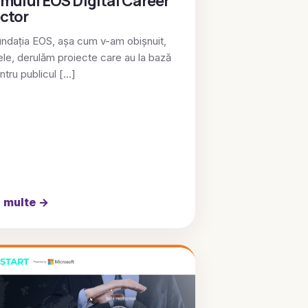
mului EOS Digital Career
ctor
undația EOS, așa cum v-am obișnuit,
tele, derulăm proiecte care au la bază
ntru publicul […]
i multe
→