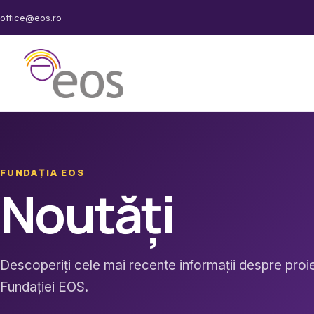
Sari
office@eos.ro
la
conținut
FUNDAȚIA EOS
Noutăți
Descoperiți cele mai recente informații despre proiec
Fundației EOS.