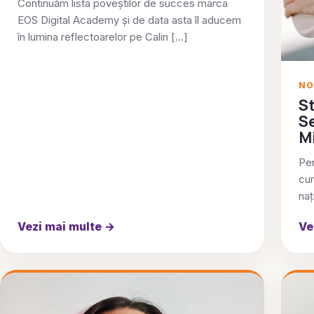
Continuăm lista poveștilor de succes marca
EOS Digital Academy și de data asta îl aducem
în lumina reflectoarelor pe Calin […]
NO
St
Se
M
Pen
cur
naț
Vezi mai multe
→
Ve