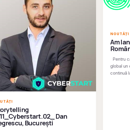
NOUTĂȚI
Am lan
Român
Pentru că
global un
continuă 
UTĂȚI
orytelling
11_Cyberstart.02_ Dan
grescu, București