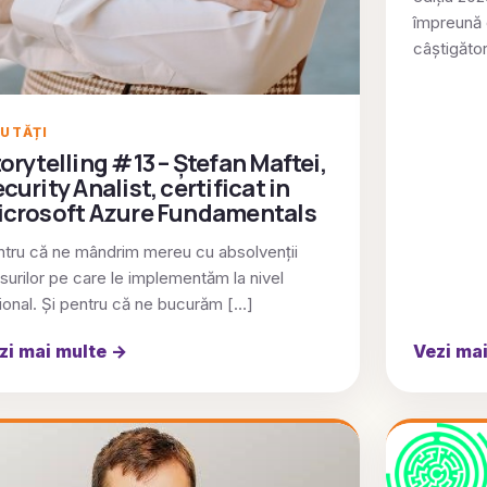
împreună 
câștigător
UTĂȚI
orytelling #13 – Ștefan Maftei,
curity Analist, certificat in
icrosoft Azure Fundamentals
tru că ne mândrim mereu cu absolvenții
surilor pe care le implementăm la nivel
ional. Și pentru că ne bucurăm […]
zi mai multe
→
Vezi ma