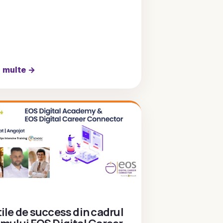
i multe
→
ile de success din cadrul