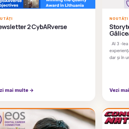
UTĂȚI
NOUTĂȚI
ewsletter 2 CybARverse
Storyte
Gălice
Al 3 -lea
experiența
dar și în 
zi mai multe
→
Vezi ma