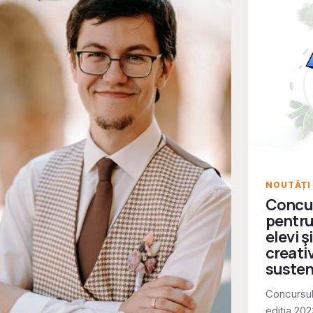
NOUTĂȚI
Concur
pentru
elevi ş
creati
susten
Concursul
ediția 20