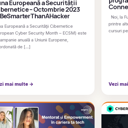
progra
na Europeană a Securității
Conne
bernetice – Octombrie 2023
BeSmarterThanAHacker
Noi, la F
printre al
a Europeană a Securităţii Cibernetice
cursuri pe
uropean Cyber Security Month – ECSM) este
ampanie anuală a Uniunii Europene,
ordonată de […]
zi mai multe
→
Vezi ma