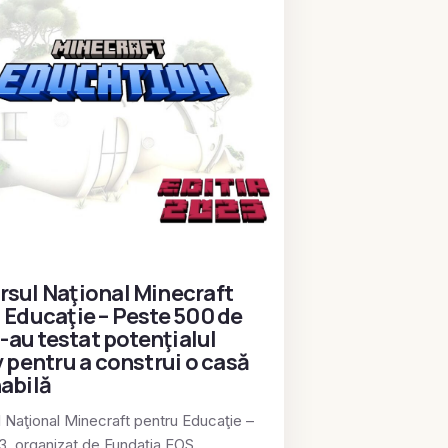
sul Naţional Minecraft
 Educaţie – Peste 500 de
i-au testat potenţialul
v pentru a construi o casă
abilă
 Naţional Minecraft pentru Educaţie –
23, organizat de Fundaţia EOS