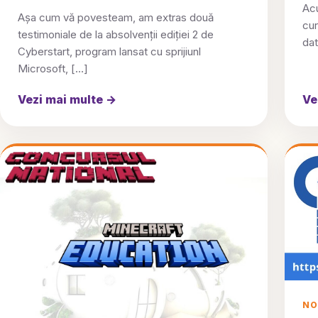
Acu
Așa cum vă povesteam, am extras două
cur
testimoniale de la absolvenții ediției 2 de
dat
Cyberstart, program lansat cu sprijiunl
Microsoft, […]
Vezi mai multe
→
Ve
NO