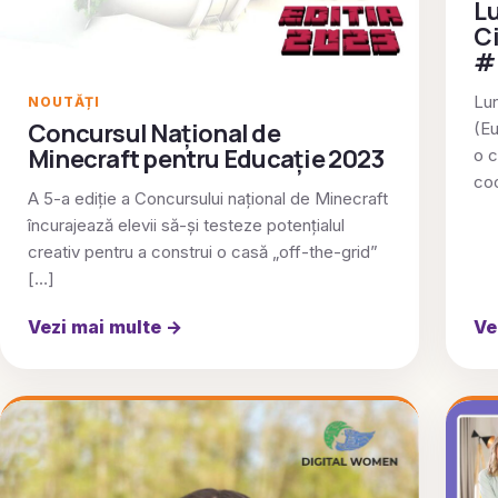
Lu
Ci
#
Lun
NOUTĂȚI
Concursul Național de
(E
Minecraft pentru Educație 2023
o c
co
A 5-a ediție a Concursului național de Minecraft
încurajează elevii să-și testeze potențialul
creativ pentru a construi o casă „off-the-grid”
[…]
Vezi mai multe
→
Ve