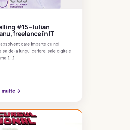
lling #15 – Iulian
anu, freelance în IT
 absolvent care împarte cu noi
 sa de-a lungul carierei sale digitale
urma […]
i multe
→