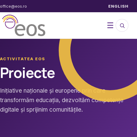
Sari
office@eos.ro
ENGLISH
la
conținut
Caută
Desch
☰
în
site
meniul
ACTIVITATEA EOS
Proiecte
Inițiative naționale și europene prin care
transformăm educația, dezvoltăm competențe
digitale și sprijinim comunitățile.