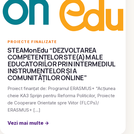
PROIECTE FINALIZATE
STEAMonEdu “DEZVOLTAREA
COMPETENȚELOR STE(A)M ALE
EDUCATORILOR PRIN INTERMEDIUL
INSTRUMENTELOR ȘI A
COMUNITĂȚILOR ONLINE”
Proiect finanțat de: Programul ERASMUS+ “Acțiunea
cheie KA3 Sprijin pentru Reforma Politicilor, Proiecte
de Cooperare Orientate spre Viitor (FLCPs)/
ERASMUS+ […]
Vezi mai multe
→