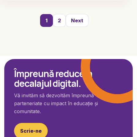
Posts
1
2
Next
pagination
Împreună reducem
decalajul digital.
Vă invităm să dezvoltăm împreună
parteneriate cu impact în educație și
comunitate.
Scrie-ne