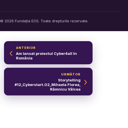
© 2026 Fundația EOS. Toate drepturile rezervate.
ANTERIOR
‹
Am lansat proiectul Cyber4all în
România
URMĂTOR
›
Storytelling
#12_Cyberstart.02_Mihaela Florea,
Râmnicu Vâlcea