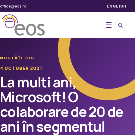
Sari
office@eos.ro
ENGLISH
la
conținut
Caută
Desch
☰
în
site
meniul
NOUTĂȚI EOS
4 OCTOBER 2021
La multi ani,
Microsoft! O
colaborare de 20 de
ani în segmentul