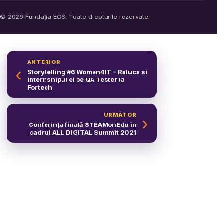
© 2026 Fundația EOS. Toate drepturile rezervate.
ANTERIOR
‹
Storytelling #6 Women4IT – Raluca si
internshipul ei pe QA Tester la
Fortech
URMĂTOR
›
Conferința finală STEAMonEdu în
cadrul ALL DIGITAL Summit 2021