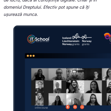
de lucru, dacă ai cunoștințe digitale. Chiar și în
domeniul Dreptului. Efectiv pot spune că îți
ușurează munca.