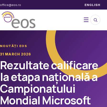
Sari
office@eos.ro
ENGLISH
la
conținut
Caută
Desch
☰
în
site
meniul
NOUTĂȚI EOS
31 MARCH 2026
Rezultate calificare
la etapa națională a
Campionatului
Mondial Microsoft