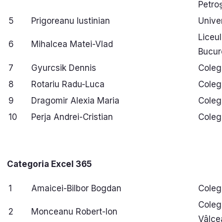
Petro
5
Prigoreanu Iustinian
Unive
Liceul
6
Mihalcea Matei-Vlad
Bucur
7
Gyurcsik Dennis
Coleg
8
Rotariu Radu-Luca
Coleg
9
Dragomir Alexia Maria
Colegi
10
Perja Andrei-Cristian
Colegi
Categoria Excel 365
1
Amaicei-Bilbor Bogdan
Coleg
Coleg
2
Monceanu Robert-Ion
Vâlce