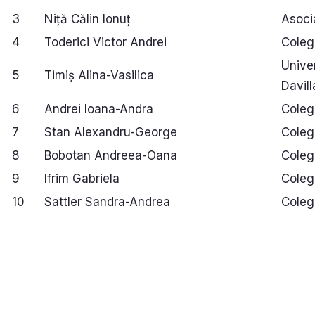
3
Niță Călin Ionuț
Asoci
4
Toderici Victor Andrei
Coleg
Unive
5
Timiș Alina-Vasilica
Davil
6
Andrei Ioana-Andra
Colegi
7
Stan Alexandru-George
Coleg
8
Bobotan Andreea-Oana
Coleg
9
Ifrim Gabriela
Coleg
10
Sattler Sandra-Andrea
Coleg