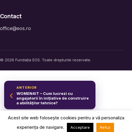
Contact
office@eos.ro
© 2026 Fundația EOS. Toate drepturile rezervate.
ANTERIOR
‹
WOMEN4IT – Cum lucrezi cu
angajatorii în inițiative de construire
a abilităților tehnice?
Acest site web folosește cookies pentru a vă personaliza
URMĂTOR
›
Tehnologia nu are Gen |
experiența de navigare.
Acceptare
Refuz
Thoughtworks Romania