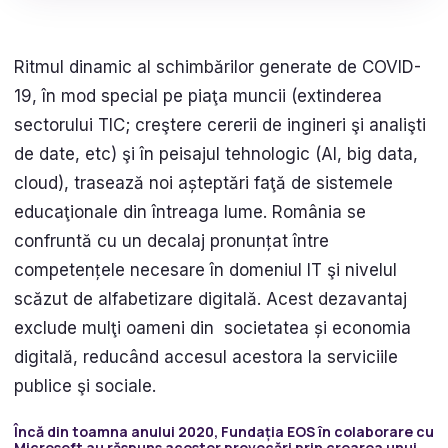
Ritmul dinamic al schimbărilor generate de COVID-
19, în mod special pe piaţa muncii (extinderea
sectorului TIC; creştere cererii de ingineri şi analişti
de date, etc) şi în peisajul tehnologic (AI, big data,
cloud), trasează noi așteptări faţă de sistemele
educaţionale din întreaga lume. România se
confruntă cu un decalaj pronunțat între
competențele necesare în domeniul IT şi nivelul
scăzut de alfabetizare digitală. Acest dezavantaj
exclude mulţi oameni din societatea și economia
digitală, reducând accesul acestora la serviciile
publice şi sociale.
Încă din toamna anului 2020, Fundația EOS în colaborare cu
Microsoft au răspuns acestor provocări prin crearea unui